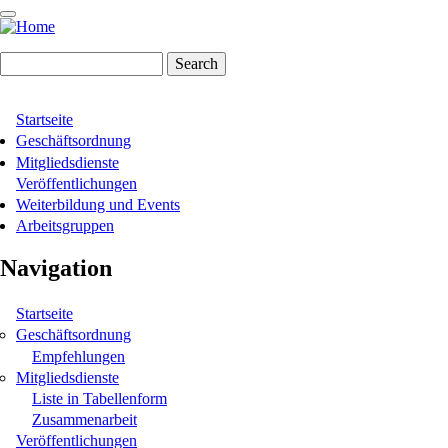
Skip
to
main
Search
content
Startseite
Hauptnavigation
Geschäftsordnung
Mitgliedsdienste
Veröffentlichungen
Weiterbildung und Events
Arbeitsgruppen
Navigation
Startseite
Geschäftsordnung
Empfehlungen
Mitgliedsdienste
Liste in Tabellenform
Zusammenarbeit
Veröffentlichungen