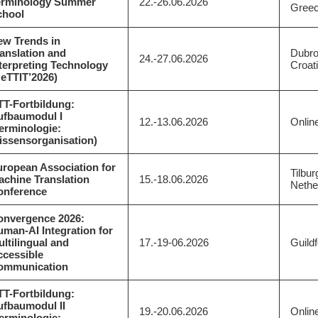
erminology Summer
22.-26.06.2026
Gree
chool
ew Trends in
anslation and
Dubro
24.-27.06.2026
terpreting Technology
Croat
eTTIT’2026)
TT-Fortbildung:
ufbaumodul I
12.-13.06.2026
Onlin
erminologie:
issensorganisation)
ropean Association for
Tilbur
chine Translation
15.-18.06.2026
Nethe
onference
onvergence 2026:
man-AI Integration for
ltilingual and
17.-19-06.2026
Guild
ccessible
ommunication
TT-Fortbildung:
ufbaumodul II
19.-20.06.2026
Onlin
erminologie: