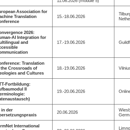
11.06.2026 (module 5)
ropean Association for
Tilbur
chine Translation
15.-18.06.2026
Nethe
onference
onvergence 2026:
man-AI Integration for
ltilingual and
17.-19.06.2026
Guild
ccessible
ommunication
nference: Translation
 the Crossroads of
18.-19.06.2026
Vilniu
eologies and Cultures
TT-Fortbildung:
ufbaumodul II
19.-20.06.2026
Onlin
erminologie:
atenaustausch)
 in der
Wiesb
20.06.2026
bersetzungspraxis
Germ
rmNet International
Limno