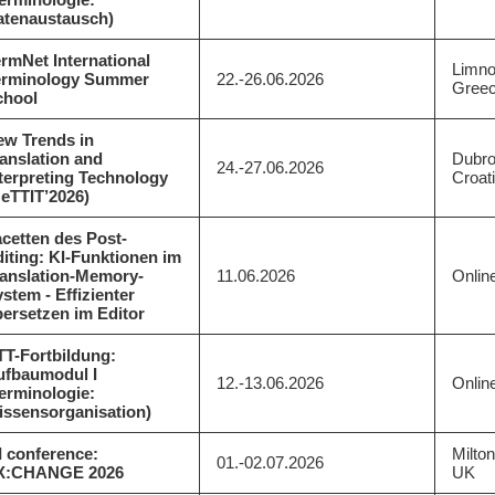
atenaustausch)
rmNet International
Limno
erminology Summer
22.-26.06.2026
Gree
chool
ew Trends in
anslation and
Dubro
24.-27.06.2026
terpreting Technology
Croat
eTTIT’2026)
cetten des Post-
iting: KI-Funktionen im
ranslation-Memory-
11.06.2026
Onlin
stem - Effizienter
ersetzen im Editor
TT-Fortbildung:
ufbaumodul I
12.-13.06.2026
Onlin
erminologie:
issensorganisation)
I conference:
Milto
01.-02.07.2026
X:CHANGE 2026
UK