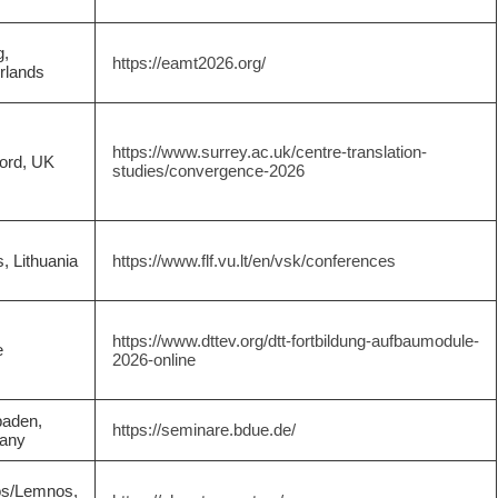
g,
https://eamt2026.org/
rlands
https://www.surrey.ac.uk/centre-translation-
ford, UK
studies/convergence-2026
s, Lithuania
https://www.flf.vu.lt/en/vsk/conferences
https://www.dttev.org/dtt-fortbildung-aufbaumodule-
e
2026-online
aden,
https://seminare.bdue.de/
any
s/Lemnos,