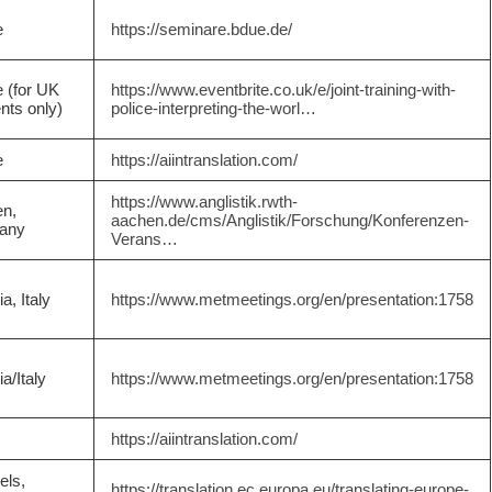
e
https://seminare.bdue.de/
e (for UK
https://www.eventbrite.co.uk/e/joint-training-with-
nts only)
police-interpreting-the-worl…
e
https://aiintranslation.com/
https://www.anglistik.rwth-
n,
aachen.de/cms/Anglistik/Forschung/Konferenzen-
any
Verans…
a, Italy
https://www.metmeetings.org/en/presentation:1758
a/Italy
https://www.metmeetings.org/en/presentation:1758
https://aiintranslation.com/
els,
https://translation.ec.europa.eu/translating-europe-