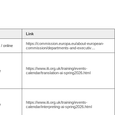
Link
https://commission.europa.eu/about-european-
 / online
commission/departments-and-executiv…
https://www.iti.org.uk/training/events-
e
calendar/translation-ai-spring2026.html
https://www.iti.org.uk/training/events-
e
calendar/interpreting-ai-spring2026.html