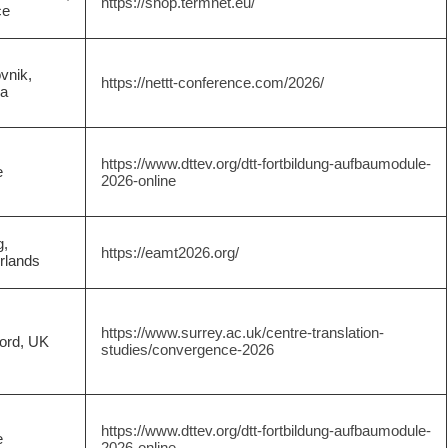
https://shop.termnet.eu/
ce
vnik,
https://nettt-conference.com/2026/
ia
https://www.dttev.org/dtt-fortbildung-aufbaumodule-
e
2026-online
g,
https://eamt2026.org/
rlands
https://www.surrey.ac.uk/centre-translation-
ford, UK
studies/convergence-2026
https://www.dttev.org/dtt-fortbildung-aufbaumodule-
e
2026-online