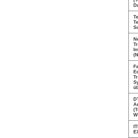
D
Te
T
S
N
Tr
In
(N
Fa
Ed
T
Sy
üb
D
A
(T
W
IT
E