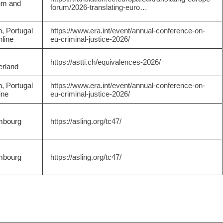
um and
forum/2026-translating-euro…
n, Portugal
https://www.era.int/event/annual-conference-on-
nline
eu-criminal-justice-2026/
https://astti.ch/equivalences-2026/
erland
n, Portugal
https://www.era.int/event/annual-conference-on-
ine
eu-criminal-justice-2026/
mbourg
https://asling.org/tc47/
mbourg
https://asling.org/tc47/