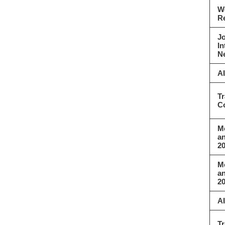
W
R
Jo
In
Ne
AI
Tr
C
Me
an
2
Me
an
2
AI
Tr