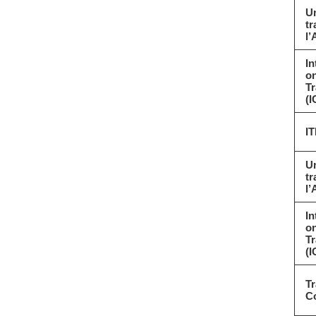
Un
tr
l’
In
o
Tr
(
IT
Un
tr
l’
In
o
Tr
(
Tr
C