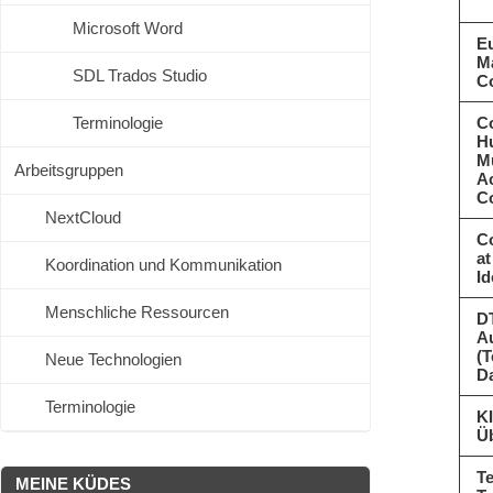
Microsoft Word
Eu
Ma
SDL Trados Studio
C
Terminologie
C
Hu
Mu
Arbeitsgruppen
A
C
NextCloud
Co
at
Koordination und Kommunikation
Id
Menschliche Ressourcen
D
A
(T
Neue Technologien
D
Terminologie
KI
Ü
Te
MEINE KÜDES