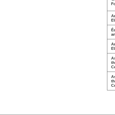
F
A
EU
Éq
an
A
EU
As
t
C
As
t
C