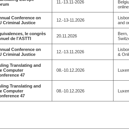
11.-13.11-2026
Belgi
orum
online
nnual Conference on
Lisbo
12.-13-11.2026
 Criminal Justice
and o
uivalences, le congrès
Bern,
20.11.2026
nuel de l'ASTTI
Switz
nnual Conference on
Lisbo
12.-13.11.2026
 Criminal Justice
& Onl
ling Translating and
he Computer
08.-10.12.2026
Luxe
onference 47
ling Translating and
he Computer
08.-10.12.2026
Luxe
onference 47