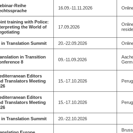
ebinar-Reihe
16.09.-11.11.2026
Onlin
echtssprache
int training with Police:
Onlin
terpreting the World of
17.09.2026
reside
gotiating
 in Translation Summit
20.-22.09.2026
Onlin
anslation in Transition
Aache
09.-11.09.2026
onference 8
Germ
diterranean Editors
d Translators Meeting
15.-17.10.2026
Perugi
026
diterranean Editors
d Translators Meeting
15.-17.10.2026
Perugi
026
 in Translation Summit
20.-22.10.2026
Bruss
anslating Europe