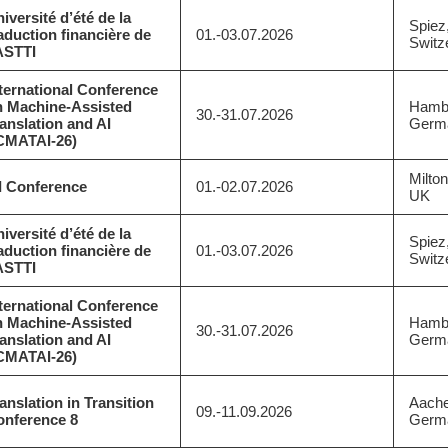
iversité d’été de la
Spiez
aduction financière de
01.-03.07.2026
Switz
ASTTI
ternational Conference
n Machine-Assisted
Hamb
30.-31.07.2026
anslation and AI
Germ
ICMATAI-26)
Milto
I Conference
01.-02.07.2026
UK
iversité d’été de la
Spiez
aduction financière de
01.-03.07.2026
Switz
ASTTI
ternational Conference
n Machine-Assisted
Hamb
30.-31.07.2026
anslation and AI
Germ
ICMATAI-26)
anslation in Transition
Aache
09.-11.09.2026
onference 8
Germ