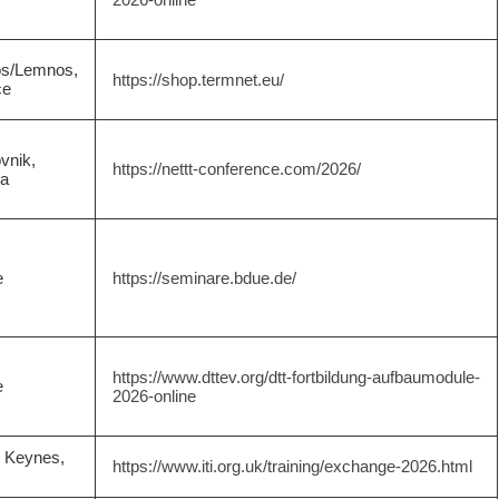
s/Lemnos,
https://shop.termnet.eu/
ce
vnik,
https://nettt-conference.com/2026/
ia
e
https://seminare.bdue.de/
https://www.dttev.org/dtt-fortbildung-aufbaumodule-
e
2026-online
n Keynes,
https://www.iti.org.uk/training/exchange-2026.html