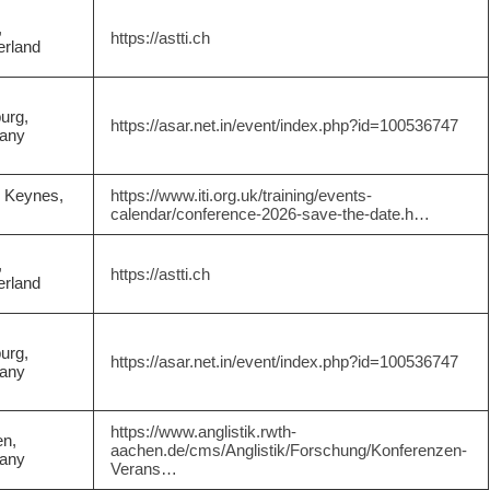
,
https://astti.ch
erland
urg,
https://asar.net.in/event/index.php?id=100536747
any
n Keynes,
https://www.iti.org.uk/training/events-
calendar/conference-2026-save-the-date.h…
,
https://astti.ch
erland
urg,
https://asar.net.in/event/index.php?id=100536747
any
https://www.anglistik.rwth-
n,
aachen.de/cms/Anglistik/Forschung/Konferenzen-
any
Verans…