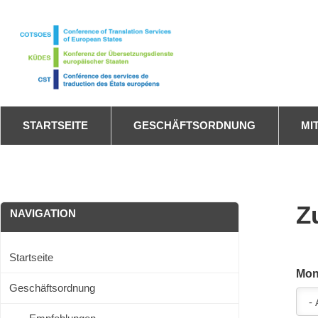
Skip
to
main
content
STARTSEITE
GESCHÄFTSORDNUNG
MI
Z
NAVIGATION
Startseite
Mon
Geschäftsordnung